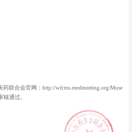
p://wfcms.medmeeting.org/Muse
会审核通过。