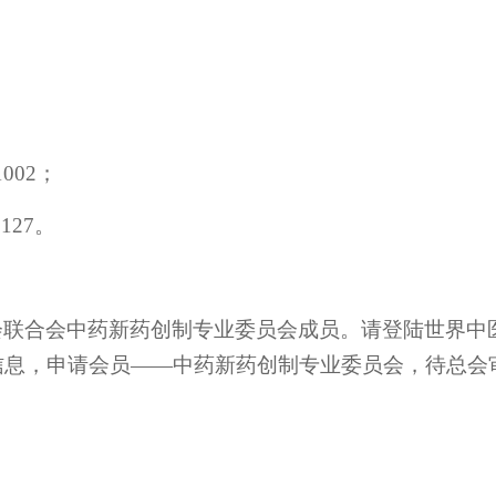
1002；
9127
。
中药新药创制专业委员会成员。请登陆世界中医药联合会官网：htt
册——个人信息，申请会员——中药新药创制专业委员会，待总