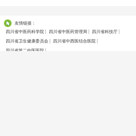
友情链接：
四川省中医药科学院
四川省中医药管理局
四川省科技厅
四川省卫生健康委员会
四川省中西医结合医院
四川省第二中医医院
COPYRIGHT © 2019 四川省中医药转化医学中心 版权所有
联系电话（TEL）：028-60199033 信访举报邮箱：SCSZYYZHYXZX@16
3.com 地址：四川省成都市人民南路4段51号 邮编：610041
备案序号：
蜀ICP备15866558号
技术支持：
明腾-西部商务网