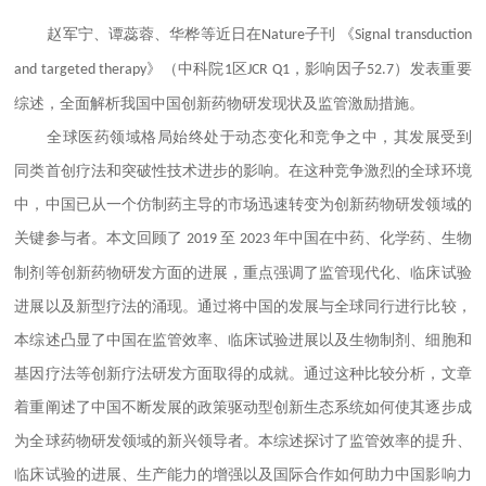
赵军宁
、
谭蕊蓉、华桦等
近
日
在
子刊 《
Nature
Signal transduction
》（中科院
区
，影响因子
）发表重要
and targeted therapy
1
JCR Q1
5
2
.7
综述
，全面解析我国中国创新药物研发现状及监管
激励措施
。
全球医药领域格局始终处于动态变化和竞争之中，其发展受到
同类首创疗法和突破性技术进步的影响。在这种竞争激烈的全球环境
中，中国已从一个仿制药主导的市场迅速转变为创新药物研发领域的
关键参与者。本文回顾了
至
年中国在
中药、化学药、生物
2019
2023
制剂等
创新药物研发方面的进展，重点强调了监管现代化、临床试验
进展以及新型疗法的涌现。通过将中国的发展与全球同行进行比较，
本综述凸显了中国在监管效率、临床试验进展以及生物制剂、细胞和
基因疗法等创新疗法研发方面取得的成就。通过这种比较分析，文章
着重阐述了中国不断发展的政策驱动型创新生态系统如何使其逐步成
为全球药物研发领域的新兴领导者。本综述探讨了监管效率的提升、
临床试验的进展、生产能力的增强以及国际合作如何助力中国影响力